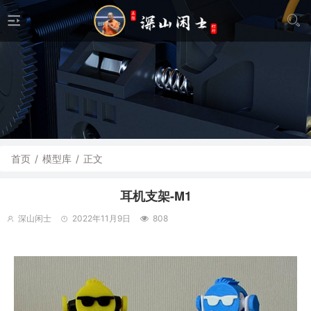
首页
/
模型库
/
正文
耳机支架-M1
深山闲士
2022年11月9日
808