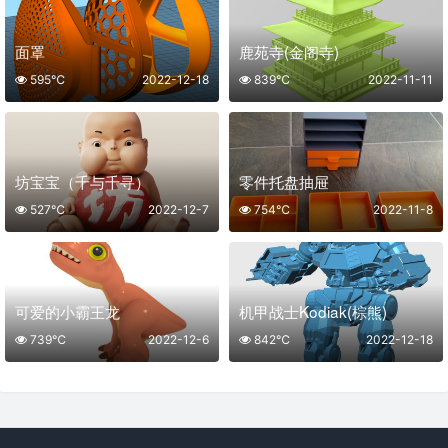
面罩
鹿苑寺(金阁寺)
595℃
2022-12-18
839℃
2022-11-11
坊宝宝（千与千寻）
零件托盘抽屉
527℃
2022-12-7
754℃
2022-11-8
可爱的小霸王龙
机甲战士Kodiak(棕熊)
739℃
2022-12-6
842℃
2022-12-18