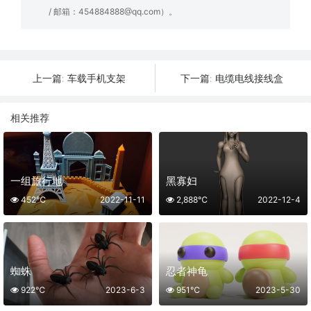
/ 邮箱：454884888@qq.com）。
车载手机支架
电缆电线接线盒
上一篇:
下一篇:
相关推荐
一组旅行地
黑寡妇
452℃
2022-11-11
2,888℃
2022-12-4
蜘蛛
忍者神龟
922℃
2023-6-3
951℃
2023-5-30