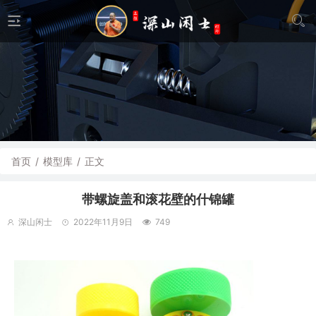
首页
/
模型库
/
正文
带螺旋盖和滚花壁的什锦罐
深山闲士
2022年11月9日
749