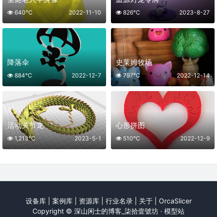
640℃
2022-11-10
826℃
2023-8-27
降落伞
史莱姆牧场
884℃
2022-12-7
797℃
2022-12-14
活动关节龙
心形拼图
1,213℃
2023-5-1
510℃
2022-12-9
设备库
|
案例库
|
资源库
|
行业名录
|
关于
|
OrcaSlicer
Copyright ©
深山闲士的博客_柒拾壹號坊 · 模型站