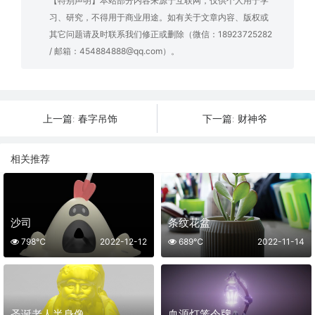
【特别声明】本站部分内容来源于互联网，仅供个人用于学
习、研究，不得用于商业用途。如有关于文章内容、版权或
其它问题请及时联系我们修正或删除（微信：18923725282
/ 邮箱：454884888@qq.com）。
春字吊饰
财神爷
上一篇:
下一篇:
相关推荐
沙司
条纹花盆
798℃
2022-12-12
689℃
2022-11-14
圣诞老人半身像
血源灯笼令牌