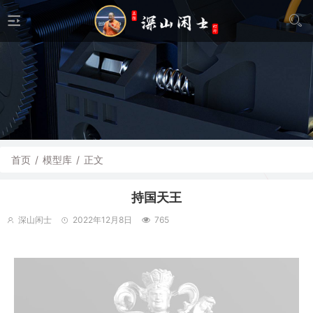
首页
/
模型库
/
正文
持国天王
深山闲士
2022年12月8日
765