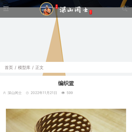
首页
/
模型库
/
正文
编织篮
深山闲士
2022年11月21日
599