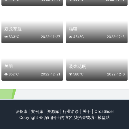
双龙花瓶
猫猫
833℃
2022-11-27
454℃
2022-12-3
关羽
装饰花瓶
852℃
2022-12-21
580℃
2022-12-6
设备库
|
案例库
|
资源库
|
行业名录
|
关于
|
OrcaSlicer
Copyright ©
深山闲士的博客_柒拾壹號坊 · 模型站