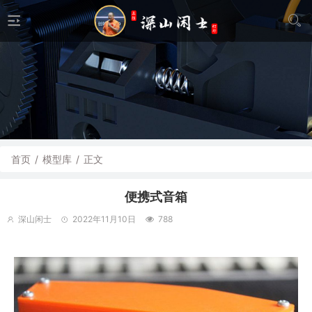
首页
/
模型库
/
正文
便携式音箱
深山闲士
2022年11月10日
788