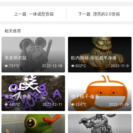
一体成型音箱
漂亮的2.0音箱
上一篇:
下一篇:
相关推荐
美发师老鼠
欧内斯特·海明威半身像
731℃
2022-12-18
632℃
2022-11-9
英文字母拼图
饼干模子-南瓜
465℃
2022-12-11
734℃
2022-11-19